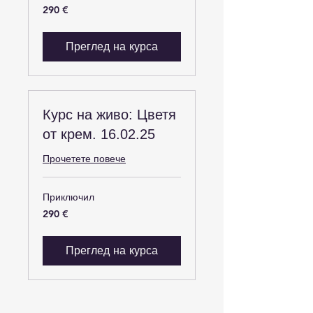
290
290 €
евро
Преглед на курса
Курс на живо: Цветя
от крем. 16.02.25
Прочетете повече
Приключил
290
290 €
евро
Преглед на курса