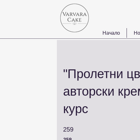
Начало
Но
"Пролетни цв
авторски кр
курс
259 259
259
259