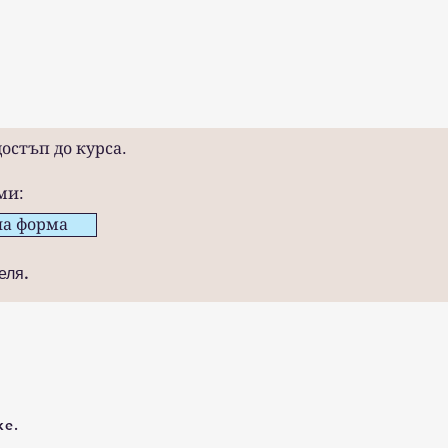
остъп до курса.
ми:
на форма
еля.
ke.