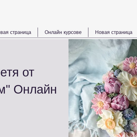
вая страница
Онлайн курсове
Новая страница
етя от
ем" Онлайн