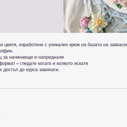
и цветя, изработени с уникален крем на базата на заквас
елфия.
 за начинаещи и напреднали
ормат – гледате когато и колкото искате
 достъп до курса завинаги.
R