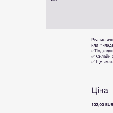
Реалистичн
или Филад
✅Подходящ
✅ Онлайн ф
✅ Ще имате
Ціна
102,00 EU