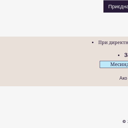
Приєдн
При директн
З
Месин
Ако
© 