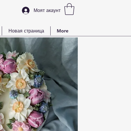
Моят акаунт
Новая страница
More