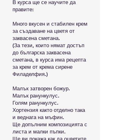
В курса ще се научите да
правите:
Много вкусен и стабилен крем
за създаване на цветя от
заквасена сметана.
(За тези, които нямат достъп
до българска заквасена
сметана, в курса има рецепта
за крем от крема сирене
Филаделфия.)
Малък затворен божур.
Малък ранункулус.
Голям ранункулус.
Хортензия както отделно така
и веднага на мъфин.
Ще допълним композицията с
листа и малки пъпки.
Ще ви покажа как да оцветите