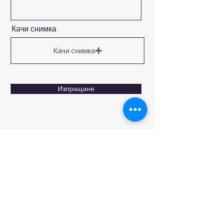
Качи снимка
Качи снимка
Изпращане
Viber (+359884282233)
Месинджър FB